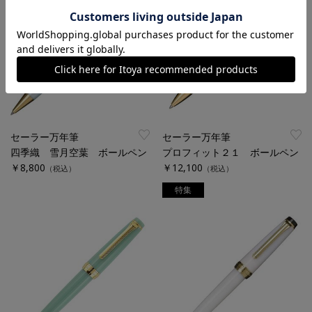
セーラー万年筆
セーラー万年筆
四季織 雪月空葉 ボールペン
プロフィット２１ ボールペン
￥8,800
￥12,100
（税込）
（税込）
特集