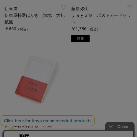
伊東屋
藤原弥生
伊東屋特選はがき 無地 大礼
ｙａｙａ９ ポストカードセッ
紙風
ト
￥660
￥1,386
（税込）
（税込）
特集
伊東屋
伊東屋特選はがき 枠罫
￥660
（税込）