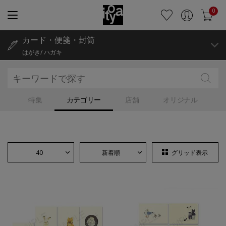
0
カード・便箋・封筒
はがき/ ハガキ
特集
カテゴリー
店舗
オリジナル
40
新着順
グリッド表示