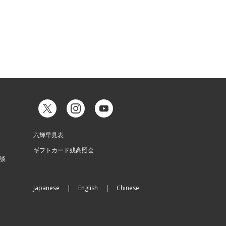
六輝早見表
ギフトカード残高照会
談
Japanese
English
Chinese