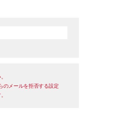
い。
Cからのメールを拒否する設定
す。