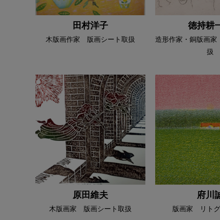
田村洋子
徳持耕
木版画作家 版画シート取扱
造形作家・銅版画家
扱
原田維夫
府川
木版画家 版画シート取扱
版画家 リト