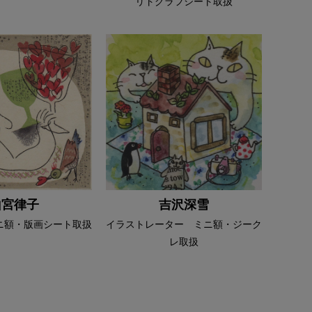
リトグラフシート取扱
山宮律子
吉沢深雪
ニ額・版画シート取扱
イラストレーター ミニ額・ジーク
レ取扱