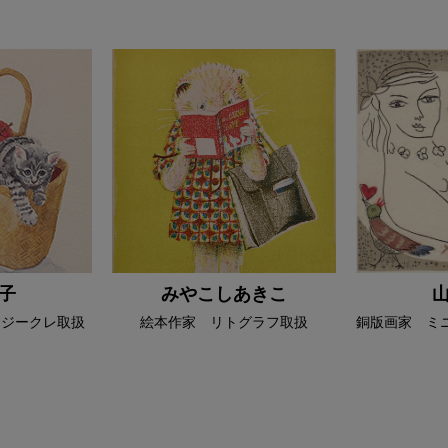
子
みやこしあきこ
 ジークレ取扱
絵本作家 リトグラフ取扱
銅版画家 ミ