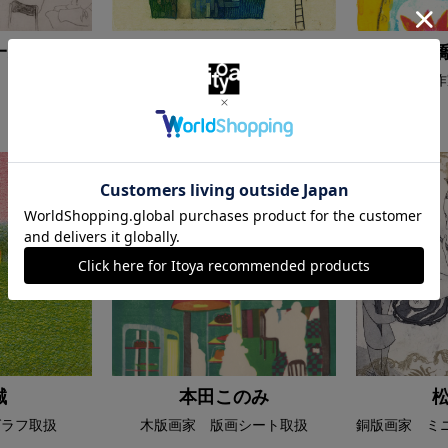
一郎
中井絵津子
 版画シート取
イラストレーター・銅版画家
リトグラフ作
ミニ額・版画シート取扱
誠
本田このみ
グラフ取扱
木版画家 版画シート取扱
銅版画家 ミ