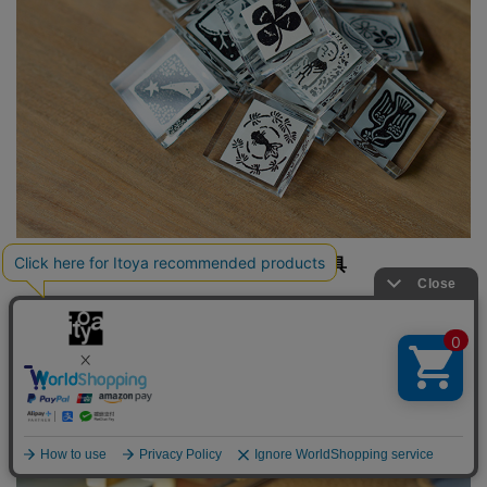
心あたたまる「玄廬（げんろ）」の和文具