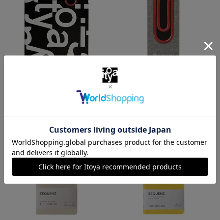
伊東屋
伊東屋
ジークエンス３６０°ノート×Ｉ
ジークエンス ブックマーク×
ｔｏｙａ 方眼スリムＬ
Ｉｔｏｙａ Ｒｅｄ Ｃｌｉｐ
￥3,630
￥440
（税込）
（税込）