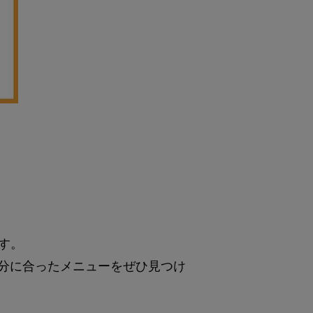
です。
分に合ったメニューをぜひ見つけ