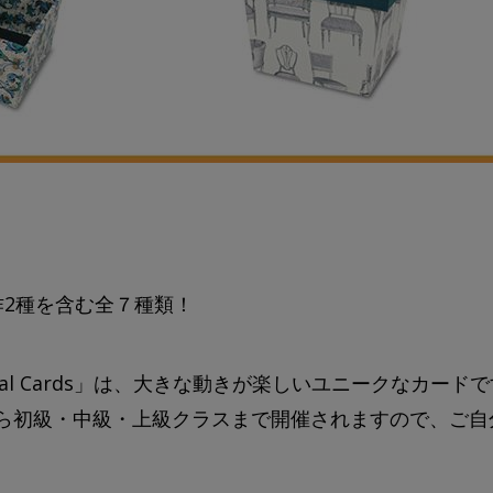
作2種を含む全７種類！
nal Cards」は、大きな動きが楽しいユニークなカード
ら初級・中級・上級クラスまで開催されますので、ご自