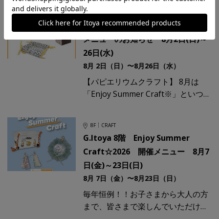
りを感じさせるヒマワリのカードを
8F
CRAFT
作ります。カー
G.Itoya 8階 パピエリウム 8月開催
メニューのお知らせ 8月2日(日)～
26日(水)
8月 2日（日）〜8月26日（水）
【パピエリウムクラフト】 8月は
「Enjoy Summer Craft※」といつも
のクラフト教室で盛りだくさんで
す！ Enjoy Summer Craftの
8F
CRAFT
G.Itoya 8階 Enjoy Summer
Craft☆2026 開催メニュー 8月7
日(金)～23日(日)
8月 7日（金）〜8月23日（日）
毎年恒例！！お子さまから大人の方
まで、皆さまで楽しんでいただける
夏のワークショップを開催します。