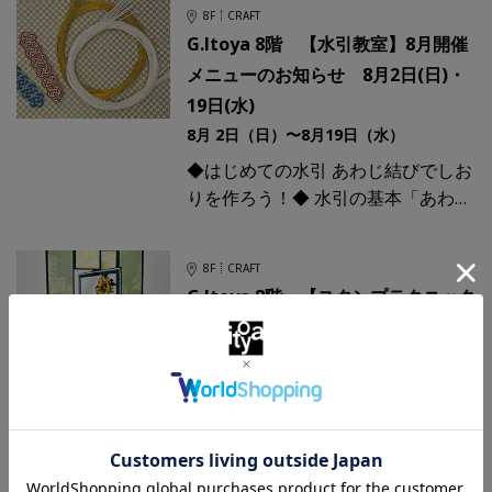
り、お子様から大人までみなさんで
8F
CRAFT
楽しんでいただける
G.Itoya 8階 【水引教室】8月開催
メニューのお知らせ 8月2日(日)・
19日(水)
8月 2日（日）〜8月19日（水）
◆はじめての水引 あわじ結びでしお
りを作ろう！◆ 水引の基本「あわじ
結び」を覚えて、ブックマークを作
ります。教本だけではなかなか分か
8F
CRAFT
りにくい最初の一歩。じっく
G.Itoya 8階 【スタンプテクニック
教室】8月開催メニューのお知ら
せ 8月28日(金)
8月28日（金）〜8月28日（金）
【スタンプテクニック8月開催メニ
ューのお知らせ】 ～A Touch of
Summer～ どこか儚げで、夏の終わ