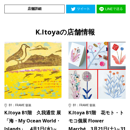
店舗詳細
K.Itoyaの店舗情報
B1：FRAME 額装
B1：FRAME 額装
K.Itoya B1階 久我通世 展
K.Itoya B1階 花モト・ト
「海・My Ocean World・
モコ個展 Flower
Islands」 4月1日(水)～
Marché 3月21日(土)～31