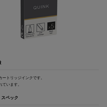
徴
カートリッジインクです。
れています。
・スペック