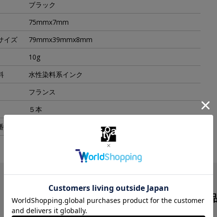
ブラック
75mmx7mm
サイズ
79mmx39mmx8mm
10g
料
水性染料系インク
フランス
５本
番
1950382
この商品を見た人は
こんな商