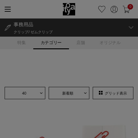
0
事務用品
クリップ/ ゼムクリップ
特集
カテゴリー
店舗
オリジナル
40
新着順
グリッド表示