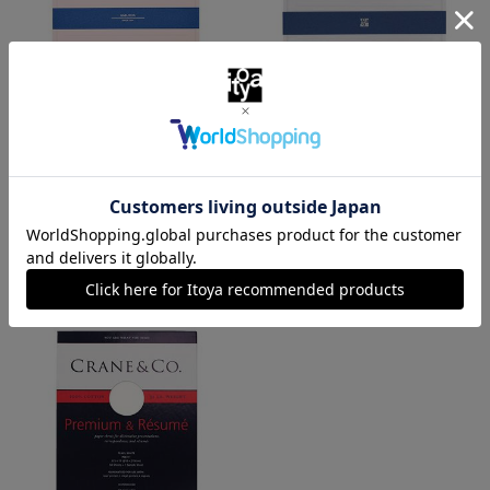
伊東屋和便箋
伊東屋和便箋
一枚完結箋 さくら 書簡戔横
一枚完結箋 書簡箋 横罫２１
罫２１行
行 ＡＮ－２１４
￥660
￥1,045
（税込）
（税込）
特集