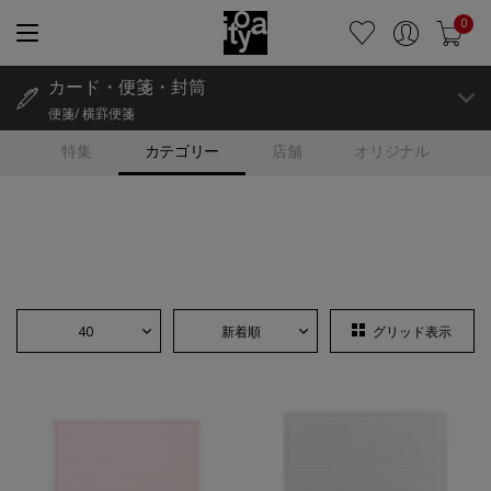
0
カード・便箋・封筒
便箋/ 横罫便箋
特集
カテゴリー
店舗
オリジナル
40
新着順
グリッド表示