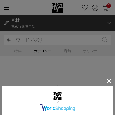
0
画材
画材/ 油彩画用品
特集
カテゴリー
店舗
オリジナル
1