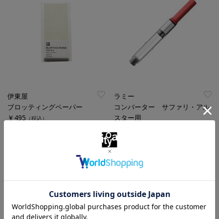
伊東屋
ラミー
ブロッティングペーパー
コンバーター サファリ・アル
￥495
スター用
（税込）
￥1,100
（税込）
特集