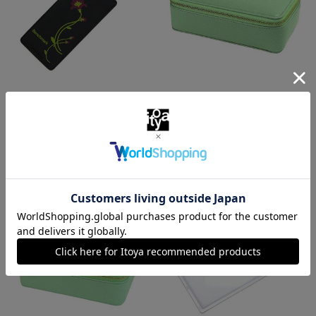
ベンチマーク
カラーチャート
ポケットレンズ Ｓｌｉｍ花
【限定】革製メガネケース２本
￥330
収納
（税込）
￥16,500
（税込）
特集
特集