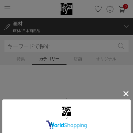
0
画材
画材/ 日本画用品
特集
カテゴリー
店舗
オリジナル
1