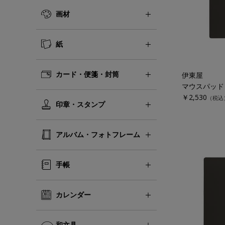
画材
紙
カード・便箋・封筒
伊東屋
マウスパッド
￥2,530
（税込
印章・スタンプ
アルバム・フォトフレーム
手帳
カレンダー
和文具