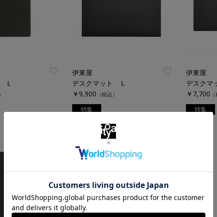
伊東屋
伊東屋
 Ｌ
デスクマット Ｌ
デスクマ
￥9,900
￥7,700
）
（税込）
（
特集
特集