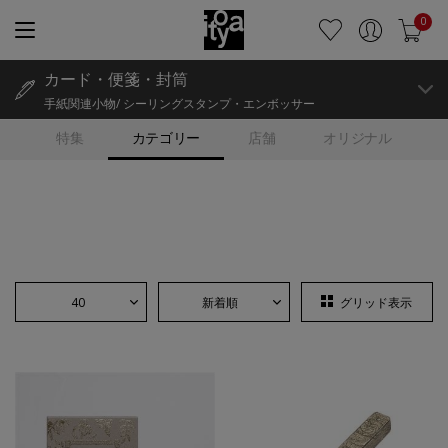
0
カード・便箋・封筒
手紙関連小物/ シーリングスタンプ・エンボッサー
特集
カテゴリー
店舗
オリジナル
40
新着順
グリッド表示