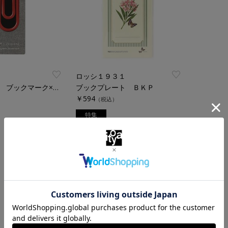
ロッシ１９３１
ジークエンス ブックマーク×Ｉｔｏｙａ Ｒｅｄ Ｃｌｉｐ
ブックプレート ＢＫＰ
￥594
（税込）
特集
1