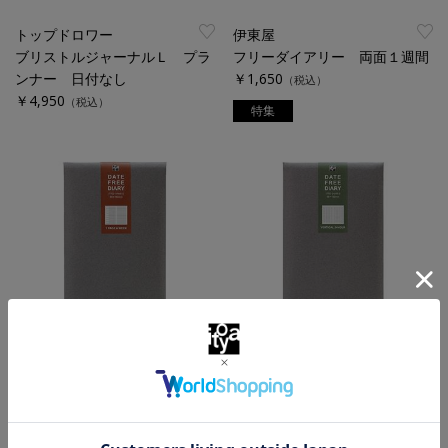
トップドロワー
伊東屋
ブリストルジャーナルＬ プラ
フリーダイアリー 両面１週間
ンナー 日付なし
￥1,650
（税込）
￥4,950
（税込）
特集
伊東屋
伊東屋
フリーダイアリー 片面１週間
フリーダイアリー 週間２４時
￥1,650
間
（税込）
￥1,650
（税込）