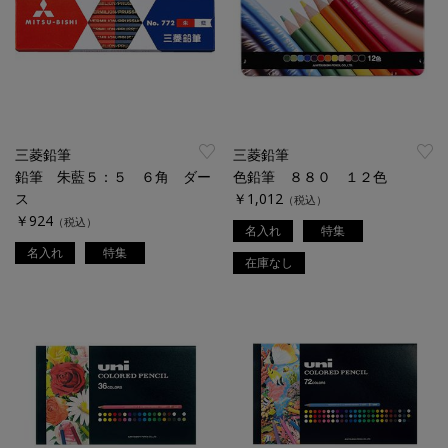
三菱鉛筆
三菱鉛筆
鉛筆 朱藍５：５ ６角 ダー
色鉛筆 ８８０ １２色
ス
￥1,012
（税込）
￥924
（税込）
名入れ
特集
名入れ
特集
在庫なし