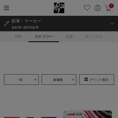
0
鉛筆・マーカー
色鉛筆/ 油性色鉛筆
特集
カテゴリー
店舗
オリジナル
40
新着順
グリッド表示