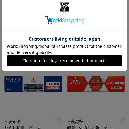
カランダッシュ
三菱鉛筆
パブロ ８０色セット
色鉛筆２３５１（朱通し）
￥43,120
￥924
（税込）
（税込）
特集
名入れ
特集
三菱鉛筆
三菱鉛筆
藍通し鉛筆 ダース
鉛筆 朱通し六角 ダース