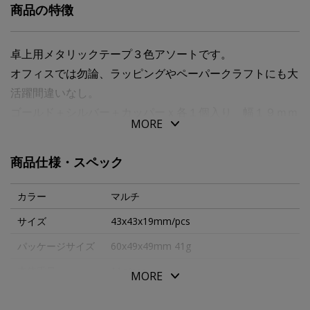
商品の特徴
卓上用メタリックテープ３色アソートです。
オフィスでは勿論、ラッピングやペーパークラフトにも大
活躍間違いなし。
ゴールド＋シルバー＋カッパーｘ各１個入り 幅１９ｍｍ
MORE
ｘ１０ｍ／個 芯幅２５ｍｍ
商品仕様・スペック
Ｍｏｎｏｇｒａｐｈは、デンマーク発のスタイリッシュな
ステイショナリーを生み出しているブランドです。
カラー
マルチ
北欧の美しいデザインをベースにし、シンプルで使い勝手
サイズ
43x43x19mm/pcs
のよいアイテムを家やオフィスに向けて提案していま
パッケージサイズ
60x49x49mm 41g
す。
クリエイティブ思考をもつ人や若手の企業家たちに愛され
本体重量
11g/pcs
MORE
ています。
素材・原材料
フォイル、ポリプロピレン、アクリル糊