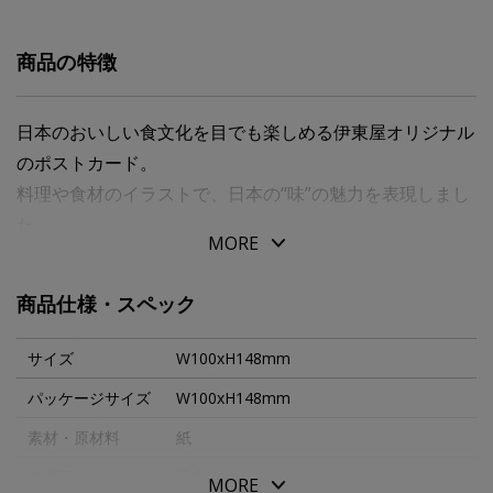
商品の特徴
日本のおいしい食文化を目でも楽しめる伊東屋オリジナル
のポストカード。
料理や食材のイラストで、日本の“味”の魅力を表現しまし
た。
MORE
ポップで鮮やかな色彩が目を引き、アートとして飾って楽
しむこともできます。
商品仕様・スペック
メッセージカードとしてはもちろん、旅の思い出や食べ歩
きの記録、友人へのお土産にもおすすめ。
サイズ
W100xH148mm
全８種類のデザインで、コレクションしたくなるカードで
パッケージサイズ
W100xH148mm
す。
素材・原材料
紙
生産国
日本
MORE