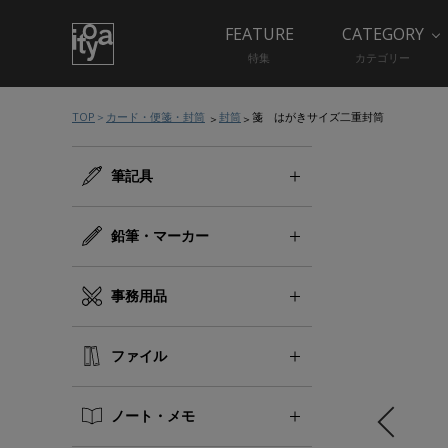
FEATURE
CATEGORY
特集
カテゴリー
TOP
カード・便箋・封筒
封筒
箋 はがきサイズ二重封筒
筆記具
鉛筆・マーカー
事務用品
ファイル
ノート・メモ