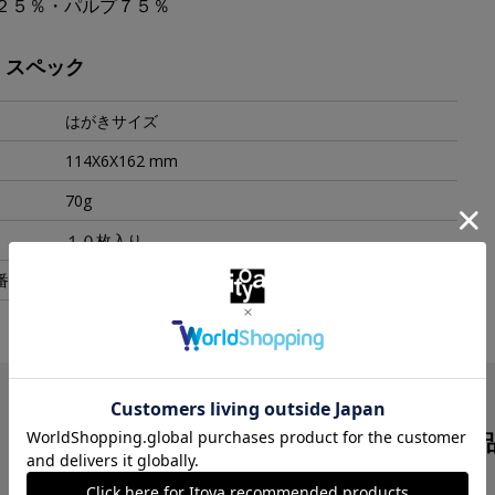
２５％・パルプ７５％
・スペック
はがきサイズ
114X6X162 mm
70g
１０枚入り
番
B-42
この商品を見た人は
こんな商