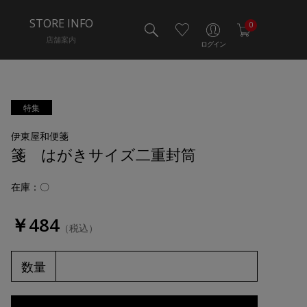
STORE INFO
0
店舗案内
ログイン
特集
伊東屋和便箋
箋 はがきサイズ二重封筒
在庫：〇
￥484
（税込）
数量