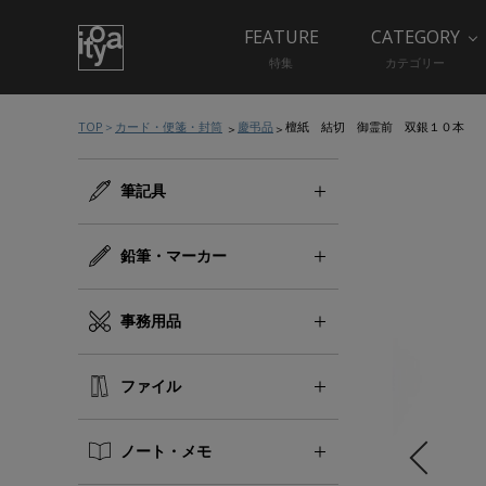
FEATURE
CATEGORY
特集
カテゴリー
TOP
カード・便箋・封筒
慶弔品
檀紙 結切 御霊前 双銀１０本
筆記具
鉛筆・マーカー
事務用品
ファイル
ノート・メモ