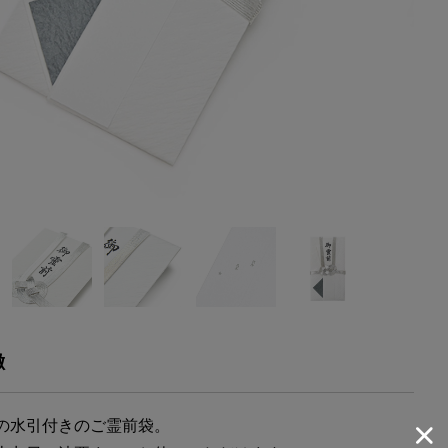
徴
の水引付きのご霊前袋。