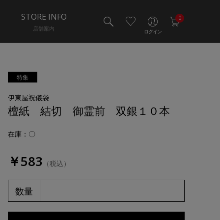
STORE INFO
0
店舗案内
ログイン
特集
伊東屋祝儀袋
檀紙 結切 御霊前 双銀１０本
在庫：〇
￥583
（税込）
数量