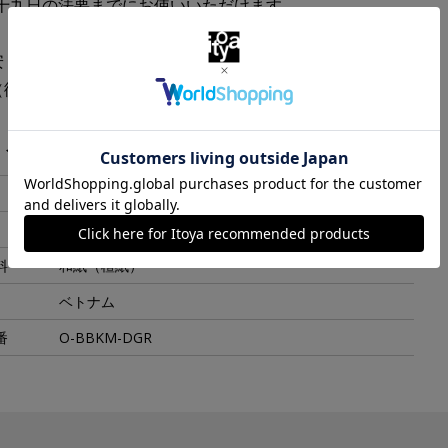
十九日の法要までにお使いいただけます。
安：３～１０万円用
（御靈前・無地）
・スペック
100 x 185 mm
15g
料
和紙（檀紙）
ベトナム
番
O-BBKM-DGR