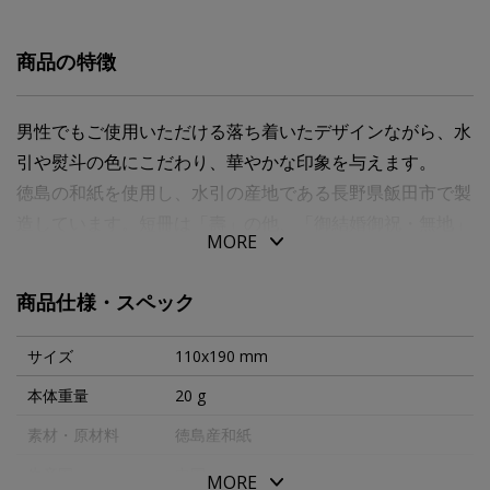
商品の特徴
男性でもご使用いただける落ち着いたデザインながら、水
引や熨斗の色にこだわり、華やかな印象を与えます。
徳島の和紙を使用し、水引の産地である長野県飯田市で製
造しています。短冊は「壽」の他、「御結婚御祝・無地」
MORE
が同封されています。
商品仕様・スペック
●金額の目安：３万円～１０万円用
●●短冊付き（壽・御結婚御祝・無地）
サイズ
110x190 mm
本体重量
20 g
素材・原材料
徳島産和紙
生産国
中国
MORE