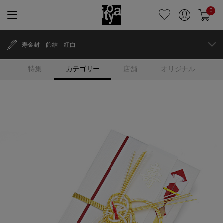
0
寿金封 飾結 紅白
特集
カテゴリー
店舗
オリジナル