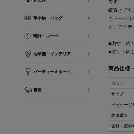
です。
縦置きでも
革小物・バッグ
カラーバリ
ど、アイデ
時計・ルーペ
■内寸：約
■窓寸：約
地球儀・インテリア
商品仕様
パーティー＆ホーム
カラー
書籍
サイズ
パッケージ
本体重量
素材・原材