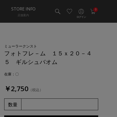
STORE INFO
0
店舗案内
ログイン
ミューラークンスト
フォトフレ－ム １５ｘ２０－４
５ ギルシュバオム
在庫：〇
￥2,750
（税込）
数量