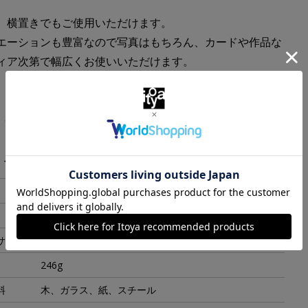
、横置きでもご使用いただけます。
エーションも豊富なので写真はもちろん、カードや作品な
ィア次第で幅広くお使いいただけます。
１５０Ｘ２００ｍｍ
１４２Ｘ１９４ｍｍ
・スペック
ギルシュバオム
164X215X15mm
サイズ
178X229x20mm
246g
料
木、ガラス、紙、スチール