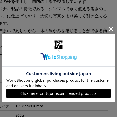
産の桜を使用し、国内の工場で製造しています。
ジナル製品の特徴である「シンプルで永く使える飽きのこ
ン」に仕上げており、大切な写真をより美しく引き立てる
ます。
佇まいでありながら、木の温かみを感じることができる商
して設計していますが、別売の台座と組み合わせることで
も置くことができます。
Ｌ
・スペック
黒
158X209X13mm
サイズ
175X228X30mm
260g