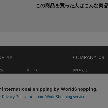
この商品を買った人は
こんな商
OP
COMPANY
店舗
会社
一覧
サービス
伊東屋とは
ation Hall
店舗情報
オリジナルブランド
hake Lounge
お知らせ・コラム
記念品・ノベルティのご相
tylo
採用情報