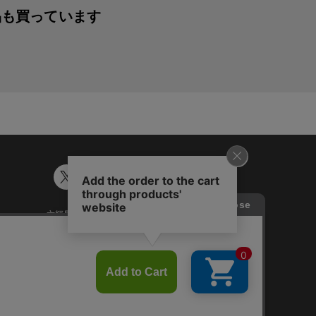
品も買っています
六輝早見表
ギフトカード残高照会
談
Japanese
English
Chinese