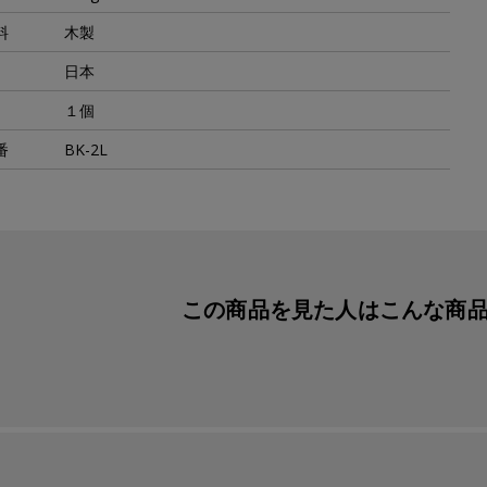
料
木製
日本
１個
番
BK-2L
この商品を見た人は
こんな商