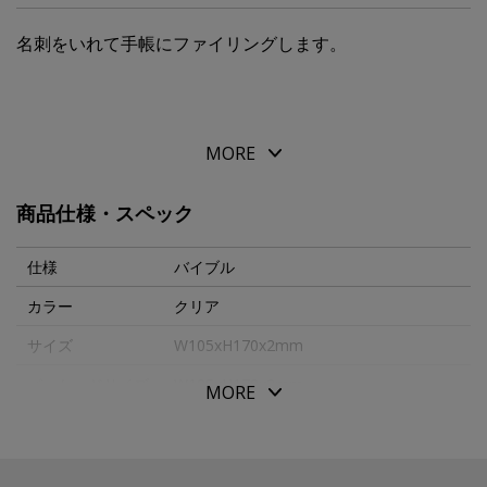
名刺をいれて手帳にファイリングします。
MORE
商品仕様・スペック
仕様
バイブル
カラー
クリア
サイズ
W105xH170x2mm
パッケージサイズ
W105xH170x2mm
MORE
本体重量
16g
生産国
日本