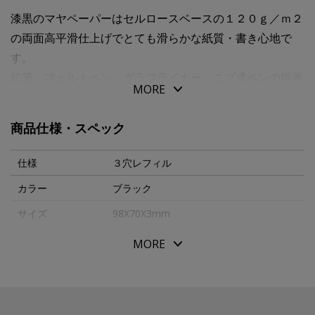
漆黒のマヤペーパーはセルロースベースの１２０ｇ／ｍ２
の両面高平滑仕上げでとても滑らかな紙質・書き心地で
す。
鉛筆、フェルトペン、グラフライナー、ニブ式ペンの描画
MORE
に特に適しています。
表面は非常に耐性がありながら速乾性があり、しっかりし
商品仕様・スペック
た紙の為、
連続、重ね筆記や消しゴムの使用後もケバ立ちが少ない紙
仕様
３穴レフィル
です。
カラー
ブラック
サイズ
98X70X3mm
３穴オーガナイザー専用レフィル クロス 特厚口 ２０
枚入
パッケージサイズ
98X70X3mm
MORE
本体重量
16g
素材・原材料
紙
生産国
日本