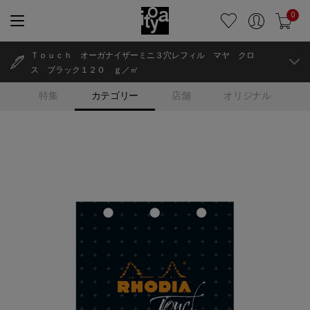
0
Ｔｏｕｃｈ オーガナイザーミニ３穴レフィル マヤ クロ
ス ブラック１２０ ｇ／㎡
特集
カテゴリー
店舗
オリジナル