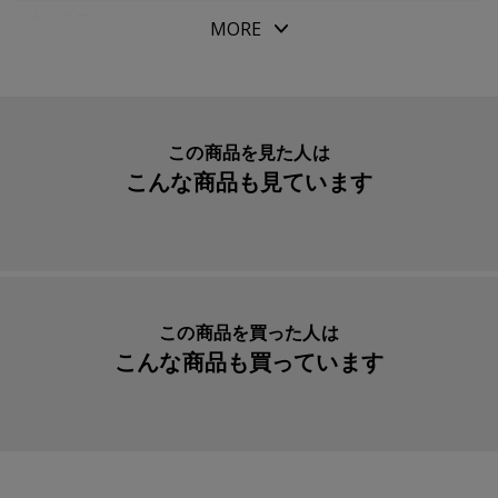
●２ｍｍ方眼タイプ
本体重量
169g
MORE
●色天ノリ
素材・原材料
ＤＰ用紙
●角丸デザイン
生産国
日本
●日付記入欄入り
●Ｄｅｓｉｇｎｐｈｉｌ Ｐｏｃｋｅｔｂｏｏｋ用紙（ク
入数明細
１冊
この商品を見た人は
リーム）
こんな商品も見ています
メーカー品番
77716418
この商品を買った人は
こんな商品も買っています