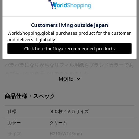
送料について
商品の特徴
“ＰＬＯＴＴＥＲ”オリジナルのリフィル専用用紙を使用し
た「リフィルメモパッド」です。
バラバラになりがちなリフィル用紙をブランドカラーであ
るブラックの色天ノリでまとめました。
MORE
そのままメモやノートとして、バインダーに挟んでも使え
ます。
商品仕様・スペック
必要な時に必要な分だけ自由に切り離して、６穴リングレ
ザーバインダーで大切なアイデアを編集できる「リフィル
仕様
８０枚／Ａ５サイズ
メモパッド」で創造力が巡ります。
カラー
クリーム
サイズ
H210xW148mm
【商品仕様】