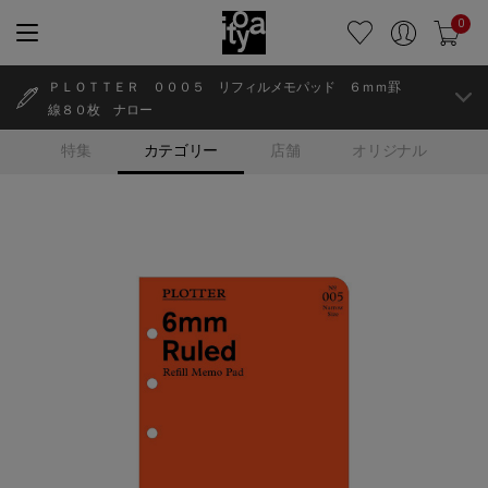
0
ＰＬＯＴＴＥＲ ０００５ リフィルメモパッド ６ｍｍ罫
線８０枚 ナロー
特集
カテゴリー
店舗
オリジナル