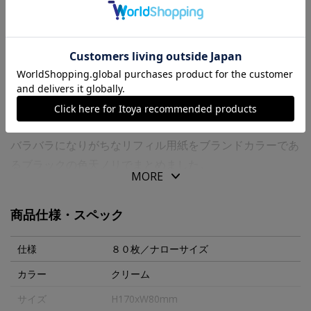
送料について
商品の特徴
“ＰＬＯＴＴＥＲ”オリジナルのリフィル専用用紙を使用し
た「リフィルメモパッド」です。
バラバラになりがちなリフィル用紙をブランドカラーであ
るブラックの色天ノリでまとめました。
MORE
そのままメモやノートとして、バインダーに挟んでも使え
ます。
商品仕様・スペック
必要な時に必要な分だけ自由に切り離して、６穴リングレ
ザーバインダーで大切なアイデアを編集できる「リフィル
仕様
８０枚／ナローサイズ
メモパッド」で創造力が巡ります。
カラー
クリーム
サイズ
H170xW80mm
【商品仕様】