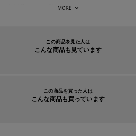
●６ｍｍ罫線タイプ
本体重量
74g
MORE
●色天ノリ
素材・原材料
ＤＰ用紙
●角丸デザイン
生産国
日本
●日付記入欄入り
●Ｄｅｓｉｇｎｐｈｉｌ Ｐｏｃｋｅｔｂｏｏｋ用紙（ク
入数明細
１冊
この商品を見た人は
リーム）
こんな商品も見ています
メーカー品番
77716424
この商品を買った人は
こんな商品も買っています