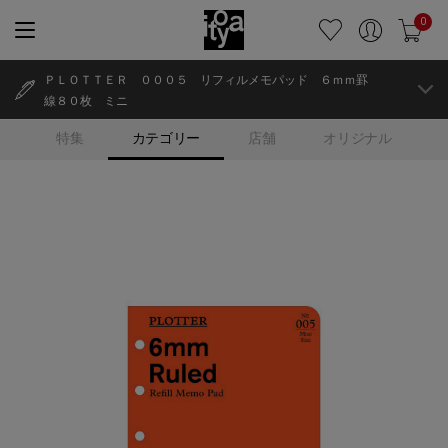
0
ＰＬＯＴＴＥＲ ０００５ リフィルメモパッド ６ｍｍ罫
線８０枚 ミニ
特集
カテゴリー
店舗
オリジナル