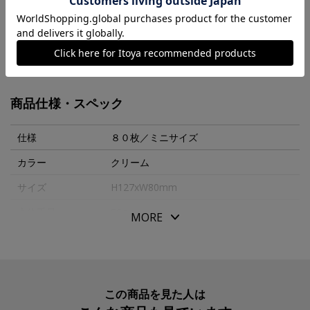
た「リフィルメモパッド」です。
バラバラになりがちなリフィル用紙をブランドカラーであ
るブラックの色天ノリでまとめました。
MORE
そのままメモやノートとして、バインダーに挟んでも使え
ます。
商品仕様・スペック
必要な時に必要な分だけ自由に切り離して、６穴リングレ
ザーバインダーで大切なアイデアを編集できる「リフィル
仕様
８０枚／ミニサイズ
メモパッド」で創造力が巡ります。
カラー
クリーム
サイズ
H127xW80mm
【商品仕様】
●６ｍｍ罫線タイプ
本体重量
56g
MORE
●色天ノリ
素材・原材料
ＤＰ用紙
●角丸デザイン
生産国
日本
●日付記入欄入り
●Ｄｅｓｉｇｎｐｈｉｌ Ｐｏｃｋｅｔｂｏｏｋ用紙（ク
入数明細
１冊
この商品を見た人は
リーム）