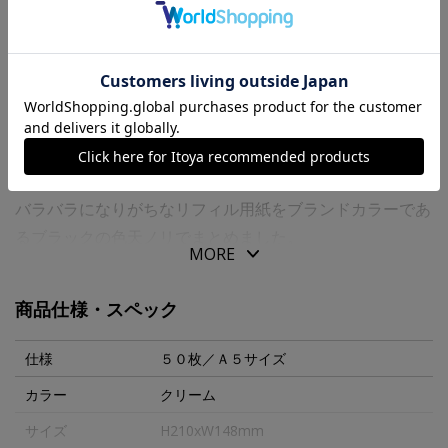
送料について
商品の特徴
“ＰＬＯＴＴＥＲ”オリジナルのリフィル専用用紙を使用し
た「リフィルメモパッド」です。
バラバラになりがちなリフィル用紙をブランドカラーであ
るブラックの色天ノリでまとめました。
MORE
そのままメモやノートとして、バインダーに挟んでも使え
ます。
商品仕様・スペック
必要な時に必要な分だけ自由に切り離して、６穴リングレ
ザーバインダーで大切なアイデアを編集できる「リフィル
仕様
５０枚／Ａ５サイズ
メモパッド」で創造力が巡ります。
カラー
クリーム
サイズ
H210xW148mm
【商品仕様】