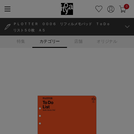
0
ＰＬＯＴＴＥＲ ０００６ リフィルメモパッド ＴｏＤｏ
リスト５０枚 Ａ５
特集
カテゴリー
店舗
オリジナル