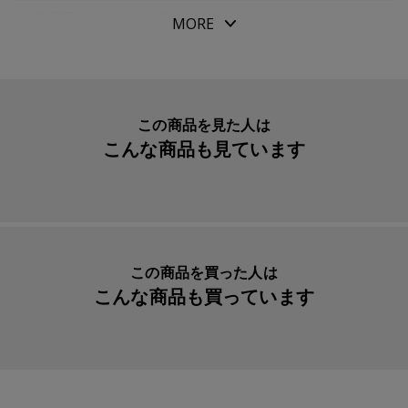
●ＴｏＤｏリスト（スペース：３３個まで対応）
本体重量
113g
MORE
●色天ノリ
素材・原材料
ＤＰ用紙
●角丸デザイン
生産国
日本
●日付記入欄入り
●Ｄｅｓｉｇｎｐｈｉｌ Ｐｏｃｋｅｔｂｏｏｋ用紙（ク
入数明細
１冊
この商品を見た人は
リーム）
こんな商品も見ています
メーカー品番
77716426
この商品を買った人は
こんな商品も買っています