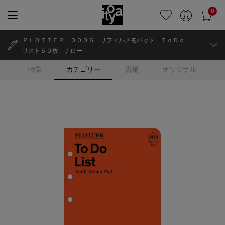
0
ＰＬＯＴＴＥＲ ０００６ リフィルメモパッド ＴｏＤｏ
リスト５０枚 ナロー
特集
カテゴリー
店舗
オリジナル