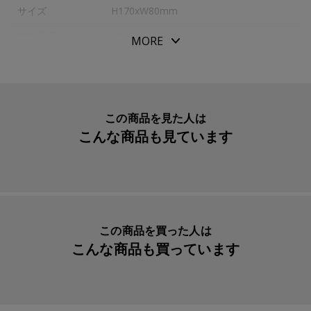
サイズ
H170xW80mm
【商品仕様】
●ＴｏＤｏリスト（スペース：２７個まで対応）
本体重量
49g
MORE
●色天ノリ
素材・原材料
ＤＰ用紙
●角丸デザイン
生産国
日本
●日付記入欄入り
●Ｄｅｓｉｇｎｐｈｉｌ Ｐｏｃｋｅｔｂｏｏｋ用紙（ク
入数明細
１冊
この商品を見た人は
リーム）
こんな商品も見ています
メーカー品番
77716428
この商品を買った人は
こんな商品も買っています