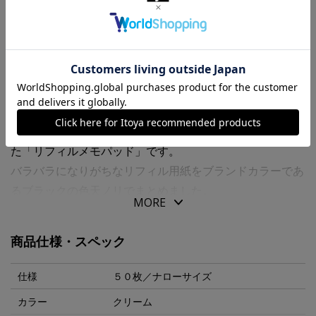
商品・在庫について
返品・交換について
送料について
商品の特徴
“ＰＬＯＴＴＥＲ”オリジナルのリフィル専用用紙を使用し
た「リフィルメモパッド」です。
バラバラになりがちなリフィル用紙をブランドカラーであ
るブラックの色天ノリでまとめました。
MORE
そのままメモやノートとして、バインダーに挟んでも使え
ます。
商品仕様・スペック
必要な時に必要な分だけ自由に切り離して、６穴リングレ
ザーバインダーで大切なアイデアを編集できる「リフィル
仕様
５０枚／ナローサイズ
メモパッド」で創造力が巡ります。
カラー
クリーム