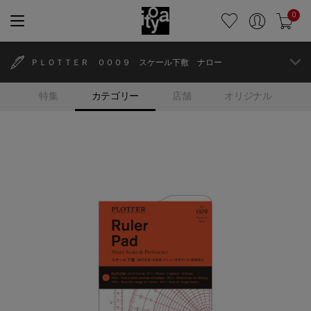
0
ＰＬＯＴＴＥＲ ０００９ スケール下敷 ナロー
特集
カテゴリー
店舗
オリジナル