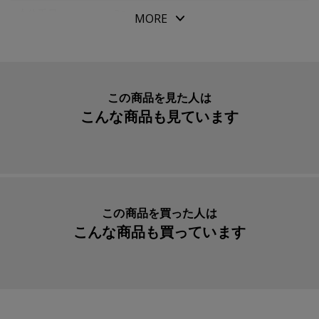
●インデックス機能付き
本体重量
8g
MORE
素材・原材料
ＰＰ樹脂製
生産国
日本
入数明細
１枚
この商品を見た人は
こんな商品も見ています
メーカー品番
77716438
この商品を買った人は
こんな商品も買っています