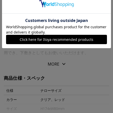
送料について
商品の特徴
着脱可能な鍵穴式リング穴デザインです。
種類豊富なスケールや線幅ガイドなので用途に合わせて活
用でき、下敷きとしてもお使いいただけます。
MORE
“ＰＬＯＴＴＥＲ”の６穴リングレザーバインダーとともに
使うことで、創造力がさらに広がるシンプルで機能的なツ
商品仕様・スペック
ールです。
仕様
ナローサイズ
【商品仕様】
カラー
クリア、レッド
●スケール下敷
サイズ
H174xW80mm
●縮尺定規、分度器、グリッド、文字サイズ、線幅表付き