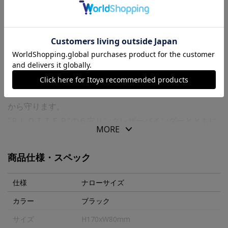
送料について
商品の特徴
用紙の回転をスムーズにさせる表紙として、さらに最初と
最後のページに付けることで手帳用紙全体をカバーの凹凸
から守ります。
“ＰＬＯＴＴＥＲ”の６穴リングレザーバインダーとともに
MORE
使うことで、創造力がさらに広がるシンプルで機能的なツ
ールです。
商品仕様・スペック
仕様
ナローサイズ
カラー
ブラック
サイズ
H170xW80mm