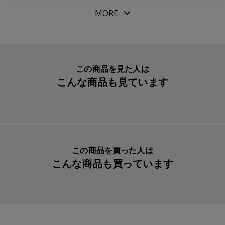
本体重量
11g
MORE
素材・原材料
ＰＰ樹脂製
生産国
日本
入数明細
２枚
この商品を見た人は
こんな商品も見ています
メーカー品番
77716442
この商品を買った人は
こんな商品も買っています