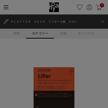
0
ＰＬＯＴＴＥＲ ００１０ リフター２枚 ナロー
特集
カテゴリー
店舗
オリジナル