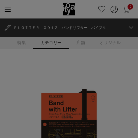
0
ＰＬＯＴＴＥＲ ００１２ バンドリフター バイブル
特集
カテゴリー
店舗
オリジナル