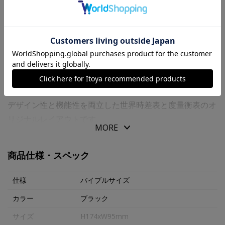
送料について
商品の特徴
予期せぬバインダーの開きに対し、表紙をバンドでホール
ドすることでリフィルを守るリフターです。
デザイン性と機能性を両立した世界時差表と度量衡表のオ
リジナルレイアウトです。
MORE
“ＰＬＯＴＴＥＲ”の６穴リングレザーバインダーとともに
商品仕様・スペック
使うことで、創造力がさらに広がるシンプルで機能的なツ
ールです。
仕様
バイブルサイズ
カラー
ブラック
【商品仕様】
サイズ
H174xW95mm
●バンド付きリフター