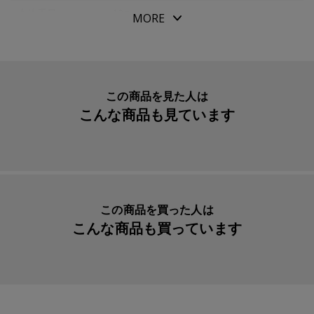
●世界時差表、度量衡表付き
本体重量
12g
MORE
●本体：ＰＰ樹脂製／ゴムバンド部分：ステア（牛革）、
素材・原材料
本体：ＰＰ樹脂製
ポリエステル、天然ゴム
生産国
日本
入数明細
１枚
この商品を見た人は
こんな商品も見ています
メーカー品番
77716449
この商品を買った人は
こんな商品も買っています