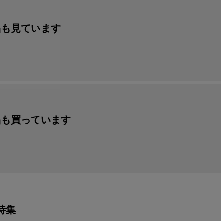
品も見ています
品も買っています
特集