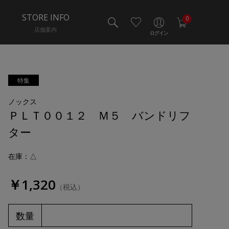
STORE INFO
0
店舗案内
ログイン
特集
ノックス
ＰＬＴ００１２ Ｍ５ バンドリフ
ター
在庫：△
￥1,320
（税込）
数量