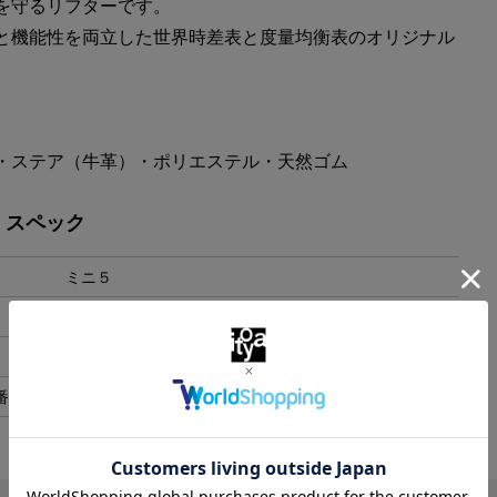
を守るリフターです。
と機能性を両立した世界時差表と度量均衡表のオリジナル
。
・ステア（牛革）・ポリエステル・天然ゴム
・スペック
ミニ５
H109xW62mm
日本
番
77717065