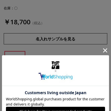
在庫：〇
￥18,700
（税込）
名入れサンプルを見る
深紫
黄櫨
白雲石
数量