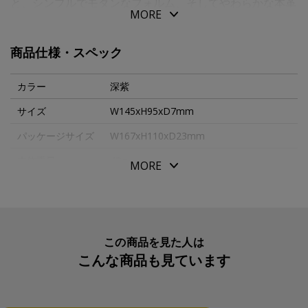
と、シンプルでモダンなフォルム、そしてやわらかな本革
MORE
の手触りが、日々に寄り添う革小物に上質感を与えます。
商品仕様・スペック
フラップのないシンプルな構造はアクセス性に優れ、慌た
だしくなりがちな空港でも優雅な所作を叶えます。
カラー
深紫
パスポートを入れるポケットは、コンパクトでありながら
サイズ
W145xH95xD7mm
もぴったりしすぎない適度なゆとりをキープ。
パッケージサイズ
W167xH110xD23mm
ストレスを感じることなくパスポートを出し入れできま
す。
本体重量
48g
MORE
仕切りの片側に設けられたカードポケットは、ややタイト
素材・原材料
牛革
なつくり。
生産国
日本
移動中やバッグの中でのカードの抜け落ちを防ぎます。
また、セキュリティー対策として革の内側にはスキミング
入数明細
１個
この商品を見た人は
防止生地が内蔵されており、パスポートやクレジットカー
こんな商品も見ています
メーカー品番
RZL061
ドの大切な情報を流出から守ります。