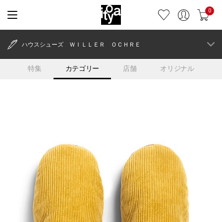
0
ハウスシューズ ＷＩＬＬＥＲ ＯＣＨＲＥ
特集
カテゴリー
店舗
オリジナル