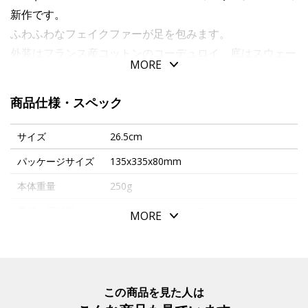
新作です。
ふわふわなフェイクファーが足を包みます。
外装はフランス産コットンのコーデュロイ、底はスウェー
MORE
ドレザーで柔らかく軽い履き心地。
踵は伸縮性のあるコットンで、足を締め付けず着脱が楽で
商品仕様・スペック
す。
ご自宅での使用は勿論、収納しやすいデザインで長旅のお
サイズ
26.5cm
供におすすめです。
パッケージサイズ
135x335x80mm
オリジナル収納バッグ付。
本体重量
250g
材質 甲表：コットン１００％ 底：レザースェード１０
素材・原材料
コットン、ポリエステル、スウェード
MORE
０％ ライニング：ポリエステル１００％ 踵：コットン
生産国
インド
９５％、ポリエステル５％
付属品
保管袋（黒）
お手入れ：手洗い、またはドライクリーニング
入数明細
１足
この商品を見た人は