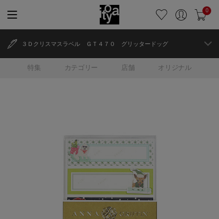
0
３Ｄクリスマスラベル ＧＴ４７０ グリッタードッグ
特集
カテゴリー
店舗
オリジナル