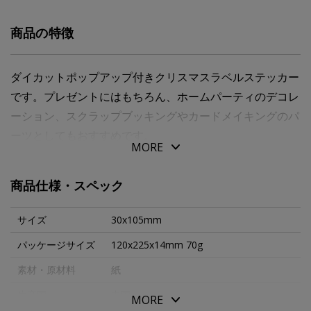
商品の特徴
ダイカットポップアップ付きクリスマスラベルステッカー
です。プレゼントにはもちろん、ホームパーティのデコレ
ーション、スクラップブッキングやカードメイキングのパ
ーツとしてもおすすめです。
MORE
グリッターアクセント ６柄各４枚、計２４枚入り １枚
のサイズ３０ｘ１０５ｍｍ
商品仕様・スペック
サイズ
30x105mm
パッケージサイズ
120x225x14mm 70g
素材・原材料
紙
生産国
中国
MORE