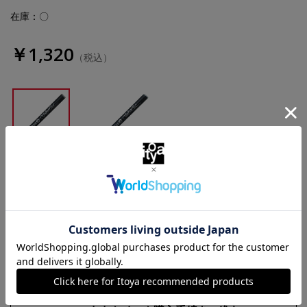
在庫：〇
￥1,320
（税込）
オニキス
タンザナイト
数量