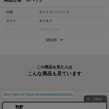
仕様
カートリッジインク
カラー
オニキス
サイズ
80x50x16mm
パッケージサイズ
80x50x16mm
MORE
本体重量
24g
生産国
ドイツ
入数明細
６本
この商品を見た人は
こんな商品も見ています
メーカー品番
EDCT-ONYX
この商品を買った人は