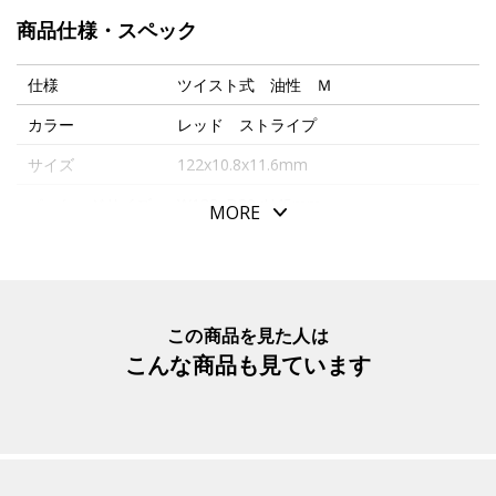
この時に開発された吸入メカニズムは画期的な精度で、ペ
商品仕様・スペック
リカンは万年筆ブランドとして一躍注目を集めるようにな
ります。
仕様
ツイスト式 油性 Ｍ
そのクラフトマンシップは代表モデル「スーベレーン」シ
カラー
レッド ストライプ
リーズなどに今なお受け継がれ、多くの万年筆愛好家に愛
サイズ
122x10.8x11.6mm
されるブランドとなっています。
■抜群のクオリティと価格のバランスで、多くのファンか
パッケージサイズ
W188xD80xH45mm
MORE
ら絶賛されている「スーベレーン」シリーズ。
本体重量
24g
■ボディバランスに優れた中間のサイズ、芯出方法はツイ
素材・原材料
樹脂
スト式です。
■ダイヤモンド研磨で仕上げられた高級樹脂性のボディと
生産国
ドイツ
この商品を見た人は
２４金ゴールドプレートを施された装飾部品を備えたボー
こんな商品も見ています
入数明細
１本
ルペン。大容量インクのリフィル３３７を備えています。
メーカー品番
K600RS
リフィル
ペリカン ボールペン替芯 Ｍ（中字）
【インク色】ブラック
黒
【軸素材】樹脂（ＰＭＭＡ）