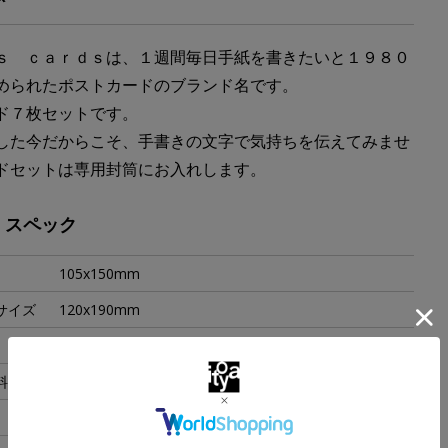
ｓ ｃａｒｄｓは、１週間毎日手紙を書きたいと１９８０
められたポストカードのブランド名です。
ド７枚セットです。
した今だからこそ、手書きの文字で気持ちを伝えてみませ
ドセットは専用封筒にお入れします。
・スペック
105x150mm
サイズ
120x190mm
35g
料
紙
日本