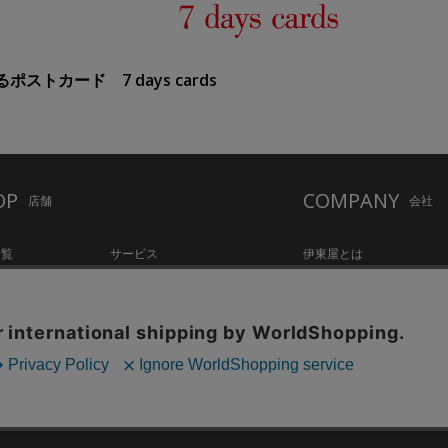
ストカード 7 days cards
OP
COMPANY
店舗
会社
一覧
サービス
伊東屋とは
ation Hall
店舗情報
オリジナルブランド
hake Lounge
お知らせ・コラム
記念品・ノベルティのご相
tylo
採用情報
Copyright©伊東屋 All Rights Reserved.