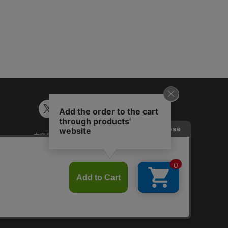
六輝早見表
ギフトカード残高照会
談
Japanese
English
Chinese