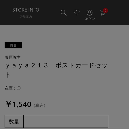
STORE INFO
0
店舗案内
ログイン
特集
藤原弥生
ｙａｙａ２１３ ポストカードセッ
ト
在庫：〇
￥1,540
（税込）
数量