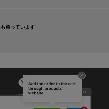
品も買っています
六輝早見表
ギフトカード残高照会
談