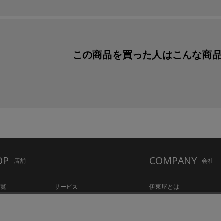
この商品を買った人は
こんな商
OP
COMPANY
店舗
会社
一覧
サービス
伊東屋とは
ation Hall
店舗情報
オリジナルブランド
hake Lounge
お知らせ・コラム
記念品・ノベルティのご相