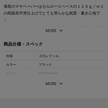
漆黒のマヤペーパーはセルロースベースの１２０ｇ／ｍ２
の両面高平滑仕上げでとても滑らかな紙質・書き心地で
す。
鉛筆、フェルトペン、グラフライナー、ニブ式ペンの描画
MORE
に特に適しています。
表面は非常に耐性がありながら速乾性があり、しっかりし
商品仕様・スペック
た紙の為、
連続、重ね筆記や消しゴムの使用後もケバ立ちが少ない紙
仕様
３穴レフィル
です。
カラー
ブラック
サイズ
98X70X3mm
３穴オーガナイザー専用レフィル クロス 特厚口 ２０
枚入
パッケージサイズ
98X70X3mm
MORE
本体重量
16g
素材・原材料
紙
生産国
日本