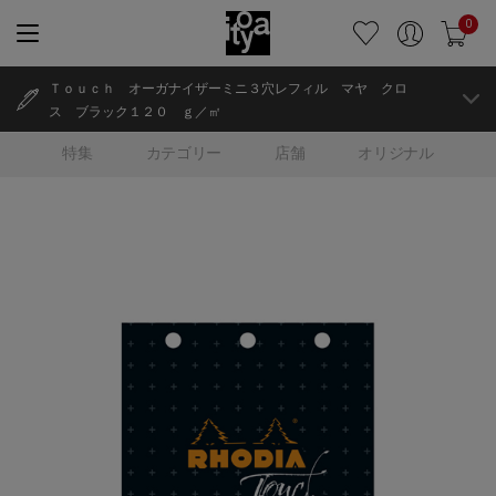
0
Ｔｏｕｃｈ オーガナイザーミニ３穴レフィル マヤ クロ
ス ブラック１２０ ｇ／㎡
特集
カテゴリー
店舗
オリジナル