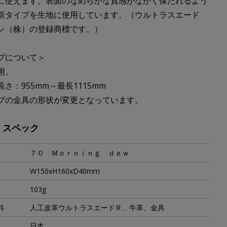
に使えます。表面のなめらかな質感がながく保たれるよう
新タイプを生地に使用しています。（ウルトラスエード
レ（株）の登録商標です。）
プについて＞
用。
さ：955mm～最長1115mm
プの金具の形状が変更となっています。
・スペック
７０ Ｍｏｒｎｉｎｇ ｄｅｗ
W150xH160xD40mm
103g
料
人工皮革ウルトラスエードＲ、牛革、金具
日本