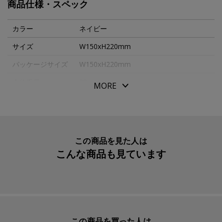
商品仕様・スペック
巾着ポーチＳは、のりや小さなテープなどの小さな文房具
や、学校や遠足に持っていくコップが入る小さなポーチ。
カラー
ネイビー
口がしっかり絞りやすいよう、しなやかな綿オックスでつ
サイズ
W150xH220mm
くりました。絞り口にギャザーをつけ、より中身が見えに
パッケージサイズ
W150xH220mm
くくなりました。ライナーは汚れがつきにくい撥水性のあ
る生地を使用、内側にはネームタグが付き。
本体重量
28g
MORE
素材・原材料
綿・ポリエステル
生産国
日本
入数明細
１
この商品を見た人は
こんな商品も見ています
メーカー品番
ITG1401
この商品を買った人は