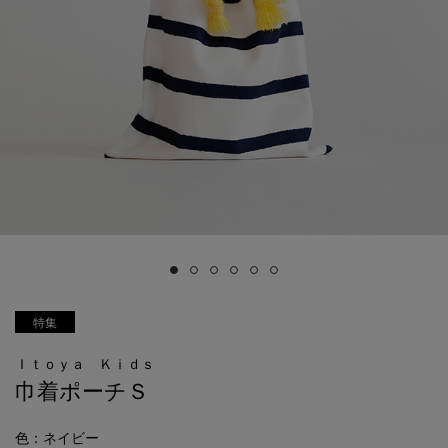
特集
Ｉｔｏｙａ Ｋｉｄｓ
巾着ポーチＳ
色
：ネイビー