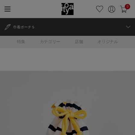
0
巾着ポーチＳ
特集
カテゴリー
店舗
オリジナル