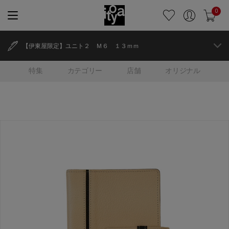
0
【伊東屋限定】ユニト２ Ｍ６ １３ｍｍ
特集
カテゴリー
店舗
オリジナル