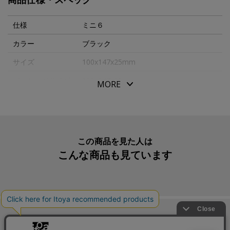
成牛革（ステア）を使用し傷が付きにくい型押し革です。
仕様
ミニ６
日本製の商品となります。
カラー
ブラック
サイズ
100x147x25mm
※本製品は天然皮革を使用しているため、色味やシワ、血
筋、斑点など、個体差が現れる場合がございます。これら
パッケージサイズ
100x147x25mm
MORE
は天然素材ならではの風合いを生かした特徴ですので、あ
本体重量
97g
らかじめご了承くださいませ。
素材・原材料
牛革
生産国
日本
この商品を見た人は
こんな商品も見ています
入数明細
１冊
メーカー品番
PB0015S
この商品を買った人は